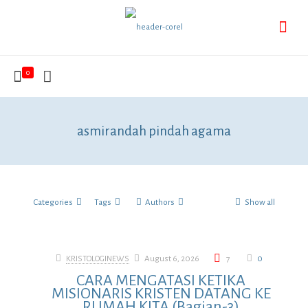
0
asmirandah pindah agama
Categories
Tags
Authors
Show all
KRISTOLOGINEWS
August 6, 2026
7
0
CARA MENGATASI KETIKA
MISIONARIS KRISTEN DATANG KE
RUMAH KITA (Bagian-3)