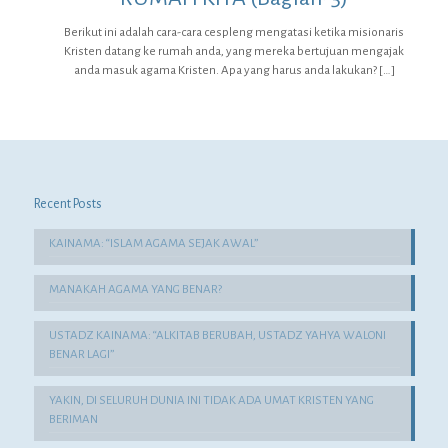
Berikut ini adalah cara-cara cespleng mengatasi ketika misionaris
Kristen datang ke rumah anda, yang mereka bertujuan mengajak
anda masuk agama Kristen. Apa yang harus anda lakukan?
[…]
Recent Posts
KAINAMA: “ISLAM AGAMA SEJAK AWAL”
MANAKAH AGAMA YANG BENAR?
USTADZ KAINAMA: “ALKITAB BERUBAH, USTADZ YAHYA WALONI
BENAR LAGI”
YAKIN, DI SELURUH DUNIA INI TIDAK ADA UMAT KRISTEN YANG
BERIMAN