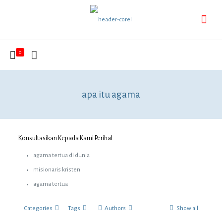
0
apa itu agama
Konsultasikan Kepada Kami Perihal:
agama tertua di dunia
misionaris kristen
agama tertua
Categories
Tags
Authors
Show all