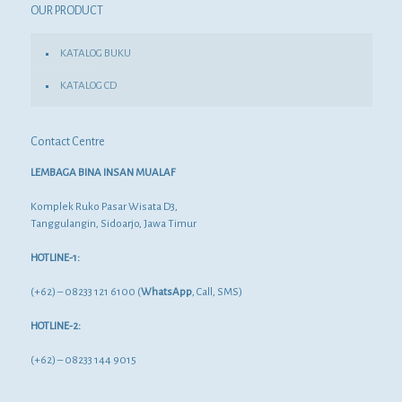
OUR PRODUCT
KATALOG BUKU
KATALOG CD
Contact Centre
LEMBAGA BINA INSAN MUALAF
Komplek Ruko Pasar Wisata D3,
Tanggulangin, Sidoarjo, Jawa Timur
HOTLINE-1:
(+62) – 08233 121 6100 (
WhatsApp
, Call, SMS)
HOTLINE-2:
(+62) – 08233 144 9015