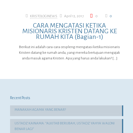
KRISTOLOGINEWS
April 13, 2017
0
0
CARA MENGATASI KETIKA
MISIONARIS KRISTEN DATANG KE
RUMAH KITA (Bagian-1)
Berikut ini adalah cara-cara cespleng mengatasi ketika misionaris
Kristen datang ke rumah anda, yang mereka bertujuan mengajak
anda masuk agama Kristen. Apa yang harus anda lakukan?
[…]
Recent Posts
MANAKAH AGAMA YANG BENAR?
USTADZ KAINAMA: “ALKITAB BERUBAH, USTADZ YAHYA WALONI
BENAR LAGI”