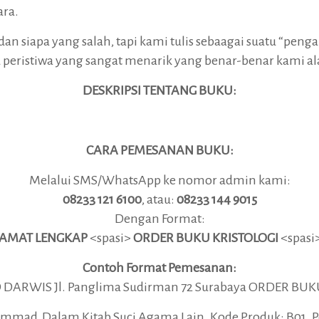
ra.
an siapa yang salah, tapi kami tulis sebaagai suatu “pen
peristiwa yang sangat menarik yang benar-benar kami al
DESKRIPSI TENTANG BUKU:
CARA PEMESANAN BUKU:
Melalui SMS/WhatsApp ke nomor admin kami:
08233 121 6100
, atau:
08233 144 9015
Dengan Format:
AMAT LENGKAP
<spasi>
ORDER BUKU KRISTOLOGI
<spas
Contoh Format Pemesanan:
RWIS Jl. Panglima Sudirman 72 Surabaya ORDER BUKU
mmad Dalam Kitab Suci Agama Lain. Kode Produk: B01. Pe