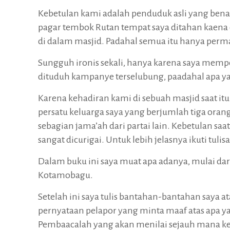
Kebetulan kami adalah penduduk asli yang ben
pagar tembok Rutan tempat saya ditahan kaen
di dalam masjid. Padahal semua itu hanya perm
Sungguh ironis sekali, hanya karena saya mempe
dituduh kampanye terselubung, paadahal apa yang 
Karena kehadiran kami di sebuah masjid saat i
persatu keluarga saya yang berjumlah tiga ora
sebagian jama’ah dari partai lain. Kebetulan sa
sangat dicurigai. Untuk lebih jelasnya ikuti tuli
Dalam buku ini saya muat apa adanya, mulai dari
Kotamobagu.
Setelah ini saya tulis bantahan-bantahan saya a
pernyataan pelapor yang minta maaf atas apa 
Pembaacalah yang akan menilai sejauh mana keb