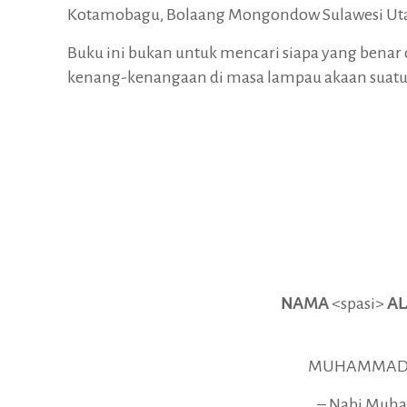
Kotamobagu, Bolaang Mongondow Sulawesi Uta
Buku ini bukan untuk mencari siapa yang benar d
kenang-kenangaan di masa lampau akaan suatu 
NAMA
<spasi>
AL
MUHAMMAD DA
– Nabi Muha