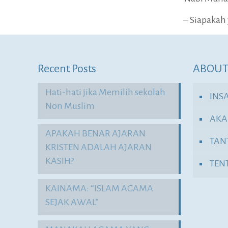
– Siapakah 
Recent Posts
ABOUT
Hati-hati jika Memilih sekolah
INS
Non Muslim
AKA
APAKAH BENAR AJARAN
TAN
KRISTEN ADALAH AJARAN
KASIH?
TEN
KAINAMA: “ISLAM AGAMA
SEJAK AWAL”