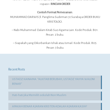
<spasi>
RINCIAN ORDER
Contoh Format Pemesanan:
MUHAMMAD DARWIS Jl. Panglima Sudirman 72 Surabaya ORDER BUKU
KRISTOLOGI.
– Nabi Muhammad Dalam Kitab Suci Agama Lain. Kode Produk: B01.
Pesan: 2 buku.
– Siapakah yang Dikorbankan Ishak atau Ismail. Kode Produk: B05.
Pesan: 3 buku
Recent Posts
USTADZ KAINAMA: “ALKITAB BERUBAH, USTADZ YAHYA WALONI
BENAR”
Hati-hati jika Memilih sekolah Non Muslim
APAKAH BENAR AJARAN KRISTEN ADALAH AJARAN KASIH?