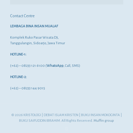
Contact Centre
LEMBAGA BINA INSAN MUALAF
Komplek Ruko Pasar Wisata D3,
Tanggulangin, Sidoarjo, Jawa Timur
HOTLINE-1:
(+62) – 08233 121 6100 (
WhatsApp
, Call, SMS)
HOTLINE-2:
(+62) – 08233 144 9015
© 2026 KRISTOLOGI | DEBAT ISLAM KRISTEN | BUKU INSAN MOKOGINTA |
BUKU SAIFUDDIN IBRAHIM. All Rights Reserved.
Muffin group