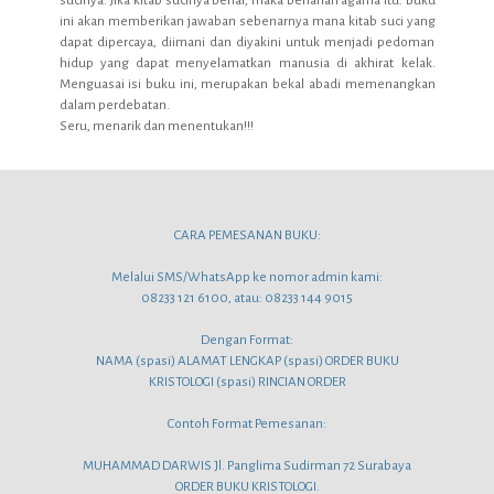
sucinya. Jika kitab sucinya benar, maka benarlah agama itu. Buku
ini akan memberikan jawaban sebenarnya mana kitab suci yang
dapat dipercaya, diimani dan diyakini untuk menjadi pedoman
hidup yang dapat menyelamatkan manusia di akhirat kelak.
Menguasai isi buku ini, merupakan bekal abadi memenangkan
dalam perdebatan.
Seru, menarik dan menentukan!!!
CARA PEMESANAN BUKU:
Melalui SMS/WhatsApp ke nomor admin kami:
08233 121 6100, atau: 08233 144 9015
Dengan Format:
NAMA (spasi) ALAMAT LENGKAP (spasi) ORDER BUKU
KRISTOLOGI (spasi) RINCIAN ORDER
Contoh Format Pemesanan:
MUHAMMAD DARWIS Jl. Panglima Sudirman 72 Surabaya
ORDER BUKU KRISTOLOGI.