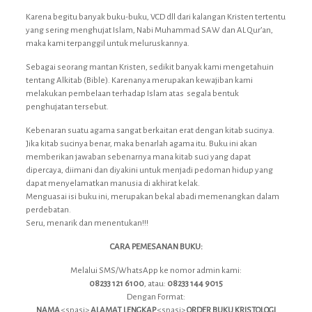
Karena begitu banyak buku-buku, VCD dll dari kalangan Kristen tertentu
yang sering menghujat Islam, Nabi Muhammad SAW dan AL Qur’an,
maka kami terpanggil untuk meluruskannya.
Sebagai seorang mantan Kristen, sedikit banyak kami mengetahuin
tentang Alkitab (Bible). Karenanya merupakan kewajiban kami
melakukan pembelaan terhadap Islam atas segala bentuk
penghujatan tersebut.
Kebenaran suatu agama sangat berkaitan erat dengan kitab sucinya.
Jika kitab sucinya benar, maka benarlah agama itu. Buku ini akan
memberikan jawaban sebenarnya mana kitab suci yang dapat
dipercaya, diimani dan diyakini untuk menjadi pedoman hidup yang
dapat menyelamatkan manusia di akhirat kelak.
Menguasai isi buku ini, merupakan bekal abadi memenangkan dalam
perdebatan.
Seru, menarik dan menentukan!!!
CARA PEMESANAN BUKU:
Melalui SMS/WhatsApp ke nomor admin kami:
08233 121 6100
, atau:
08233 144 9015
Dengan Format:
NAMA
<spasi>
ALAMAT LENGKAP
<spasi>
ORDER BUKU KRISTOLOGI