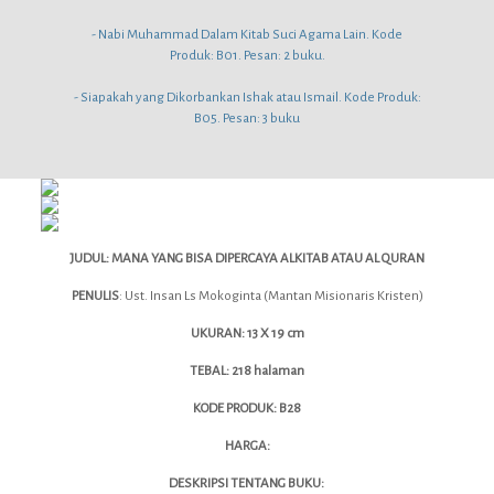
- Nabi Muhammad Dalam Kitab Suci Agama Lain. Kode
Produk: B01. Pesan: 2 buku.
- Siapakah yang Dikorbankan Ishak atau Ismail. Kode Produk:
B05. Pesan: 3 buku
JUDUL: MANA YANG BISA DIPERCAYA ALKITAB ATAU AL QURAN
PENULIS
: Ust. Insan Ls Mokoginta (Mantan Misionaris Kristen)
UKURAN: 13 X 19 cm
TEBAL: 218 halaman
KODE PRODUK: B28
HARGA:
DESKRIPSI TENTANG BUKU: