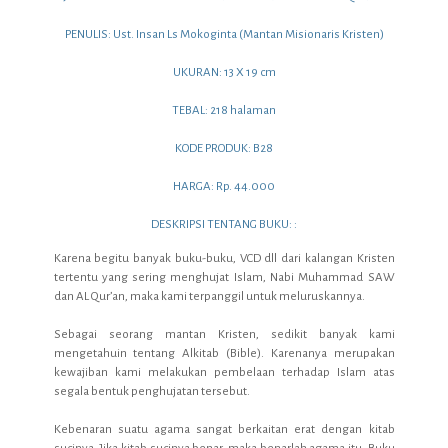
PENULIS: Ust. Insan Ls Mokoginta (Mantan Misionaris Kristen)
UKURAN: 13 X 19 cm
TEBAL: 218 halaman
KODE PRODUK: B28
HARGA: Rp. 44.000
DESKRIPSI TENTANG BUKU: :
Karena begitu banyak buku-buku, VCD dll dari kalangan Kristen
tertentu yang sering menghujat Islam, Nabi Muhammad SAW
dan AL Qur’an, maka kami terpanggil untuk meluruskannya.
Sebagai seorang mantan Kristen, sedikit banyak kami
mengetahuin tentang Alkitab (Bible). Karenanya merupakan
kewajiban kami melakukan pembelaan terhadap Islam atas
segala bentuk penghujatan tersebut.
Kebenaran suatu agama sangat berkaitan erat dengan kitab