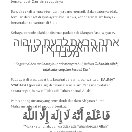
bersyahadat. Dan lain sebagainya.
Banyak sekali temuan-temuannya yang menarik. Salah satunya adalah
temuan dari riset di ayat-ayat Bible. Bahwa, kebenaran Islam banyak
berserakan tercantum di Bible.
Sebagai contoh: silahkan disimak pada Kitab Ulangan Pasal 4 ayat 35.
אתה הראת לדעת כי יהוה
הוא האלהים אין עוד
מלבדו׃
“
Engkau diberi melihatnya untuk mengetahui, bahwa
Tuhanlah Allah,
tidak ada yang lain kecuali Dia
.”
Pada ayat di atas, dapat kita ketahui bersama, bahwa itulah
KALIMAT
SYAHADAT
(persaksian) di dalam ajaran Islam. Yang menyatakan
secara tegas, bahwa: “Tidak ada Tuhan Kecuali Allah”.
Persis sebagaimana yang termaktub di dalam Al Quran Surat
Muhammad ayat 19 sebagai berikut:
فَاعْلَمْ أَنَّهُ لَا إِلَهَ إِلَّا اللَّهُ
“Maka ketahuilah, bahwa
tidak ada Tuhan kecuali Allah
.”