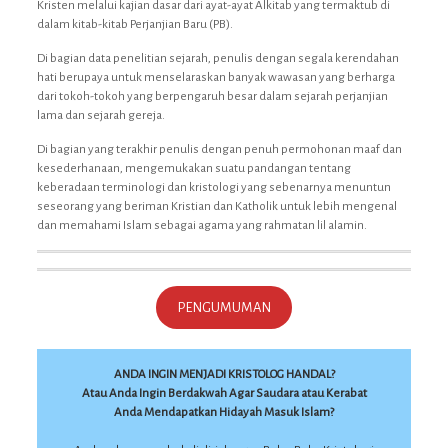
Kristen melalui kajian dasar dari ayat-ayat Alkitab yang termaktub di
dalam kitab-kitab Perjanjian Baru (PB).
Di bagian data penelitian sejarah, penulis dengan segala kerendahan
hati berupaya untuk menselaraskan banyak wawasan yang berharga
dari tokoh-tokoh yang berpengaruh besar dalam sejarah perjanjian
lama dan sejarah gereja.
Di bagian yang terakhir penulis dengan penuh permohonan maaf dan
kesederhanaan, mengemukakan suatu pandangan tentang
keberadaan terminologi dan kristologi yang sebenarnya menuntun
seseorang yang beriman Kristian dan Katholik untuk lebih mengenal
dan memahami Islam sebagai agama yang rahmatan lil alamin.
PENGUMUMAN
ANDA INGIN MENJADI KRISTOLOG HANDAL?
Atau Anda Ingin Berdakwah Agar Saudara atau Kerabat
Anda Mendapatkan Hidayah Masuk Islam?