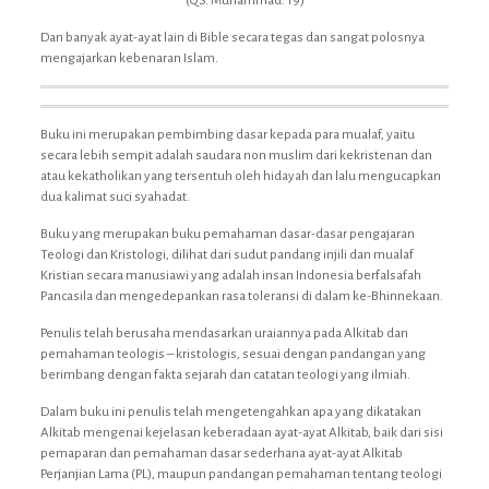
(QS. Muhammad: 19)
Dan banyak ayat-ayat lain di Bible secara tegas dan sangat polosnya
mengajarkan kebenaran Islam.
Buku ini merupakan pembimbing dasar kepada para mualaf, yaitu
secara lebih sempit adalah saudara non muslim dari kekristenan dan
atau kekatholikan yang tersentuh oleh hidayah dan lalu mengucapkan
dua kalimat suci syahadat.
Buku yang merupakan buku pemahaman dasar-dasar pengajaran
Teologi dan Kristologi, dilihat dari sudut pandang injili dan mualaf
Kristian secara manusiawi yang adalah insan Indonesia berfalsafah
Pancasila dan mengedepankan rasa toleransi di dalam ke-Bhinnekaan.
Penulis telah berusaha mendasarkan uraiannya pada Alkitab dan
pemahaman teologis – kristologis, sesuai dengan pandangan yang
berimbang dengan fakta sejarah dan catatan teologi yang ilmiah.
Dalam buku ini penulis telah mengetengahkan apa yang dikatakan
Alkitab mengenai kejelasan keberadaan ayat-ayat Alkitab, baik dari sisi
pemaparan dan pemahaman dasar sederhana ayat-ayat Alkitab
Perjanjian Lama (PL), maupun pandangan pemahaman tentang teologi