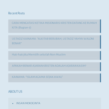
Recent Posts
CARA MENGATASI KETIKA MISIONARIS KRISTEN DATANG KE RUMAH
KITA (Bagian-3)
USTADZ KAINAMA: “ALKITAB BERUBAH, USTADZ YAHYA WALONI
BENAR”
Hati-hati jika Memilih sekolah Non Muslim
APAKAH BENAR AJARAN KRISTEN ADALAH AJARAN KASIH?
KAINAMA: “ISLAM AGAMA SEJAK AWAL”
ABOUT US
INSAN MOKOGINTA