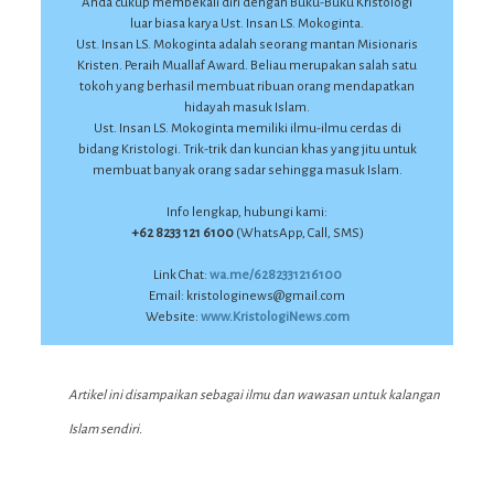
Anda cukup membekali diri dengan Buku-Buku Kristologi
luar biasa karya Ust. Insan LS. Mokoginta.
Ust. Insan LS. Mokoginta adalah seorang mantan Misionaris
Kristen. Peraih Muallaf Award. Beliau merupakan salah satu
tokoh yang berhasil membuat ribuan orang mendapatkan
hidayah masuk Islam.
Ust. Insan LS. Mokoginta memiliki ilmu-ilmu cerdas di
bidang Kristologi. Trik-trik dan kuncian khas yang jitu untuk
membuat banyak orang sadar sehingga masuk Islam.
Info lengkap, hubungi kami:
+62 8233 121 6100
(WhatsApp, Call, SMS)
Link Chat:
wa.me/6282331216100
Email: kristologinews@gmail.com
Website:
www.KristologiNews.com
Artikel ini disampaikan sebagai ilmu dan wawasan untuk kalangan
Islam sendiri.