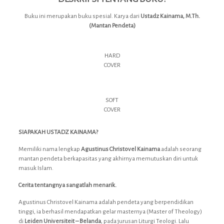
Buku ini merupakan buku spesial. Karya dari
Ustadz Kainama, M.Th.
(Mantan Pendeta)
HARD
COVER
SOFT
COVER
SIAPAKAH USTADZ KAINAMA?
Memiliki nama lengkap
Agustinus Christovel Kainama
adalah seorang
mantan pendeta berkapasitas yang akhirnya memutuskan diri untuk
masuk Islam.
Cerita tentangnya sangatlah menarik.
Agustinus Christovel Kainama adalah pendeta yang berpendidikan
tinggi, ia berhasil mendapatkan gelar masternya (Master of Theology)
di
Leiden Universiteit – Belanda
, pada jurusan Liturgi Teologi. Lalu