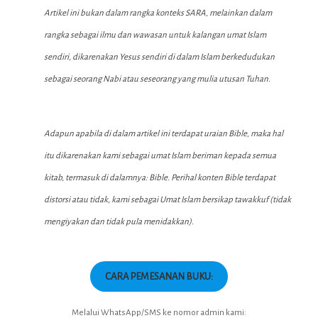
Artikel ini bukan dalam rangka konteks SARA, melainkan dalam
rangka sebagai ilmu dan wawasan untuk kalangan umat Islam
sendiri, dikarenakan Yesus sendiri di dalam Islam berkedudukan
sebagai seorang Nabi atau seseorang yang mulia utusan Tuhan.
Adapun apabila di dalam artikel ini terdapat uraian Bible, maka hal
itu dikarenakan kami sebagai umat Islam beriman kepada semua
kitab, termasuk di dalamnya: Bible. Perihal konten Bible terdapat
distorsi atau tidak, kami sebagai Umat Islam bersikap tawakkuf (tidak
mengiyakan dan tidak pula menidakkan).
CARA PEMESANAN BUKU:
Melalui WhatsApp/SMS ke nomor admin kami: