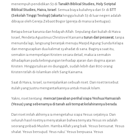
menempuh pendidikan S3 di
Tanakh Biblical Studies, Holy Scriptal
Biblical Studies, Haiva, Israel
. Semua biaya kuliahnya dari S1 di
STT
(Sekolah Tinggi Teologi) Jakarta
hingga kuliah S3 di luar negeri adalah
dibiayai oleh Gereja Zebaot Bogor (gereja di mana ia bertugas).
Betapa besar karunia dan hidayah Allah. Sepulang dari kuliah di Haiva
Israel, Pendeta Agustinus Christovel Kainama
turun dari pesawat
, tanpa
menunda lagi, langsung beranjak menuju Masjid Agung Sunda Kelapa
dan mengucapkan dua kalimat syahadat di sana. Baginya saat itu,
semakin ia mempelajari Kristen secara detail, maka ia semakin
dihadapkan pada kebingungan terhadap ajaran dan dogma ajaran
Kristen. Hingga tulisan ini diunggah, sudah lebih dari 800 orang
Kristen telah di-Islamkan oleh Sang Kainama.
Saat di Haiva, Israel, ia menjalankan sebuah riset. Dari riset tersebut
itulah yang justru mengantarkannya untuk masuk Islam.
Yakni, riset tentang:
mencari jawaban perihal siapa Yeshua Hamasiah
(Yesus) yang sebenarnya di tanah asli tempat kelahirannya berada
.
Dari riset inilah akhirnya ia mengetahui siapa Yesus sejatinya. Dan
seluruh hasil risetnya menyatakan bahwa ternyata Yesus ini adalah
seorang pribadi Muslim. Hamba Allah yang baik. Yesus bersunat. Yesus
shalat. Yesus bersujud. Yeus ruku’. Yesus berpuasa. Yesus