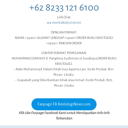
+62 8233 121 6100
Link Chat:
wa.me/6282331216100
DENGAN FORMAT:
NAMA <spasi> ALAMAT LENGKAP <spasi> ORDER BUKU KRISTOLOGI
<spasi> RINCIAN ORDER
CONTOH FORMAT PEMESANAN:
MUHAMMAD DARWIS Jl. Panglima Sudirman 72 Surabaya ORDER BUKU
KRISTOLOGI.
– Nabi Muhammad Dalam Kitab Suci Agama Lain. Kode Produk: B01.
Pesan: 2 buku.
– Siapakah yang Dikorbankan Ishak atau Ismail. Kode Produk: B05.
Pesan: 3 buku
Fanpage FB KristologiNews.com
Klik Like Fanpage Facebook Kami untuk Mendapatkan Info-Info
Terbarukan.