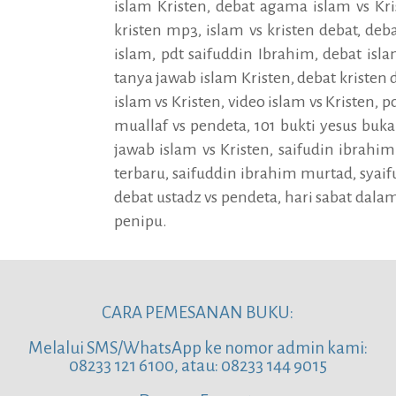
islam Kristen, debat agama islam vs Kri
kristen mp3, islam vs kristen debat, de
islam, pdt saifuddin Ibrahim, debat isla
tanya jawab islam Kristen, debat kristen 
islam vs Kristen, video islam vs Kristen, 
muallaf vs pendeta, 101 bukti yesus buk
jawab islam vs Kristen, saifudin ibrahi
terbaru, saifuddin ibrahim murtad, syai
debat ustadz vs pendeta, hari sabat dala
penipu.
CARA PEMESANAN BUKU:
Melalui SMS/WhatsApp ke nomor admin kami:
08233 121 6100, atau: 08233 144 9015