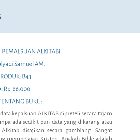
B
 PEMALSUAN ALKITABi
lyadi Samuel AM.
RODUK: B43
 Rp. 66.000
 TENTANG BUKU:
 data kepalsuan ALKITAB dipreteli secara tajam
Tanpa ada sedikit pun data yang dikarang atau
Alkitab disajikan secara gamblang. Sangat
g mempelajari Kristen. Apakah Bible adalah