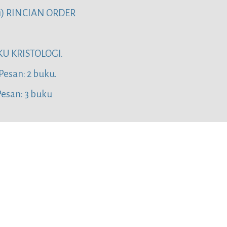
i) RINCIAN ORDER
U KRISTOLOGI.
esan: 2 buku.
Pesan: 3 buku